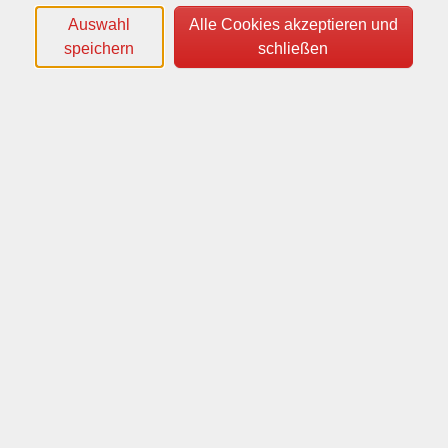
Auswahl
Alle Cookies akzeptieren und
speichern
schließen
Wochentage
Tageszeiten
Orte
Dozenten*innen
Zeitraum
nur buchbare
nur beginnende
Loading...
Kurse (
1
)
Sortierung