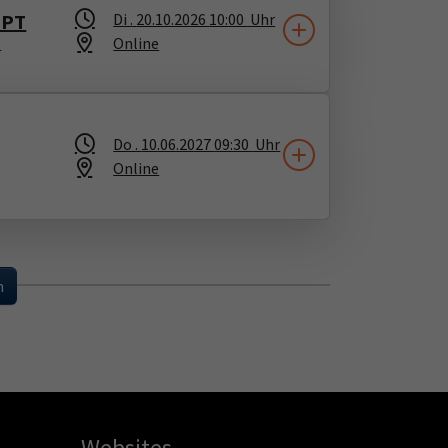
GPT
Di .
20.10.2026
10:00
Uhr
Online
n
Do .
10.06.2027
09:30
Uhr
Online
...
n
Websites