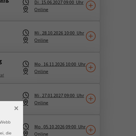
Di .
15.06.2027
09:00
Uhr
Online
Mi .
28.10.2026
10:00
Uhr
Online
g
Mo .
16.11.2026
10:00
Uhr
Online
te!
Mi .
27.01.2027
09:00
Uhr
Online
en,
×
m Webb
Mo .
05.10.2026
09:00
Uhr
ei, die
Online