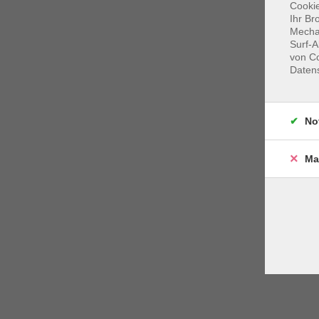
Cookie
Ihr Br
Mechan
Surf-A
von Co
Daten
No
Ma