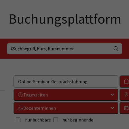
Tageszeiten
Dozenten*innen
nur buchbare
nur beginnende