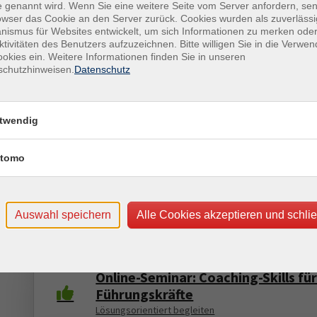
Wie Sie Veranstaltungen und Events erfolgreich plan
 genannt wird. Wenn Sie eine weitere Seite vom Server anfordern, se
owser das Cookie an den Server zurück. Cookies wurden als zuverlässi
ismus für Websites entwickelt, um sich Informationen zu merken oder
Online-Seminar: Führungskompete
ktivitäten des Benutzers aufzuzeichnen. Bitte willigen Sie in die Verwe
okies ein. Weitere Informationen finden Sie in unseren
und Psychologie
schutzhinweisen.
Datenschutz
Psychologische Prinzipien verstehen und nutzen – f
wirksame Führung heute.
twendig
Online-Seminar: Professionelle
Kommunikation mit dem Gast
tomo
Souverän vom Empfang bis zur Verabschiedung
Online-Seminar: Professionelles On
Auswahl speichern
Alle Cookies akzeptieren und schli
und Offboarding
Erfolgreiche Mitarbeiterintegration und -verabschi
Online-Seminar: Coaching-Skills fü
Führungskräfte
Lösungsorientiert begleiten