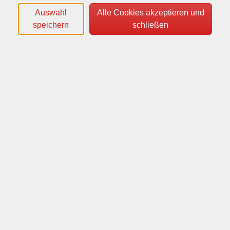
Auswahl
Alle Cookies akzeptieren und
speichern
schließen
Wochentage
Tageszeiten
Orte
Dozenten*innen
Zeitraum
nur buchbare
nur beginnende
Kurse (
6
)
Loading...
Sortierung