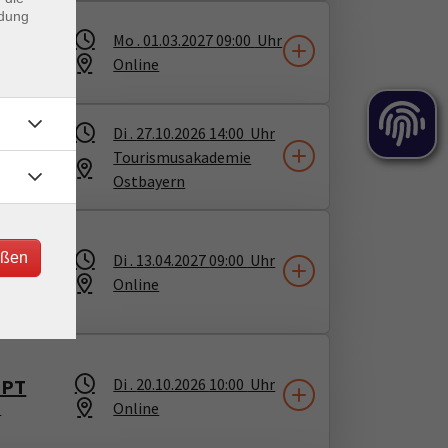
ndung
Mo .
01.03.2027
09:00
Uhr
Online
Di .
27.10.2026
14:00
Uhr
Tourismusakademie
Ostbayern
iten
eßen
Di .
13.04.2027
09:00
Uhr
Online
Team
GPT
Di .
20.10.2026
10:00
Uhr
Online
n