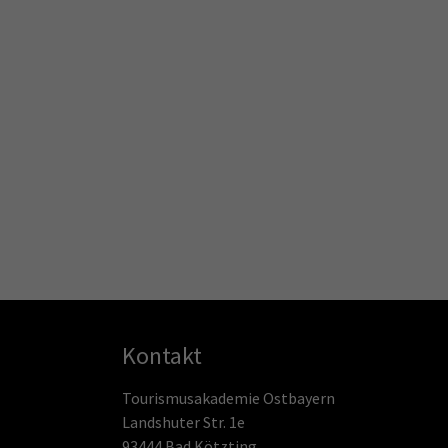
Kontakt
Tourismusakademie Ostbayern
Landshuter Str. 1e
93444 Bad Kötzting