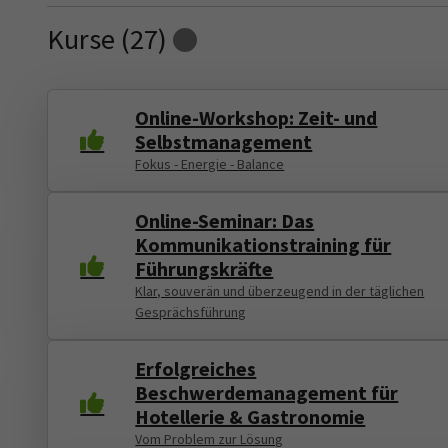
Kurse (
27
)
Loading...
Online-Workshop: Zeit- und
Selbstmanagement
Fokus - Energie - Balance
Online-Seminar: Das
Kommunikationstraining für
Führungskräfte
Klar, souverän und überzeugend in der täglichen
Gesprächsführung
Erfolgreiches
Beschwerdemanagement für
Hotellerie & Gastronomie
Vom Problem zur Lösung