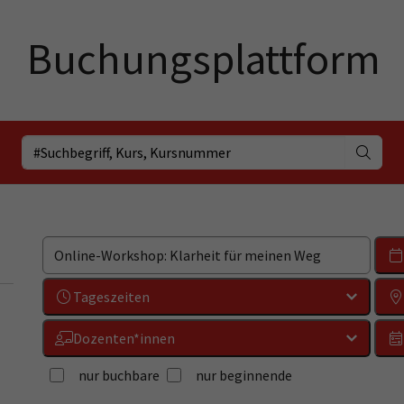
Tageszeiten
Dozenten*innen
nur buchbare
nur beginnende