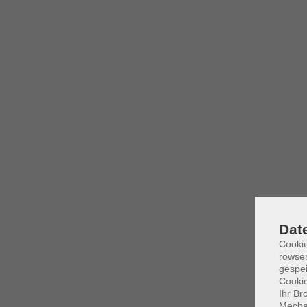
Dat
Cooki
rowse
gespei
Cookie
Ihr Br
Mechan