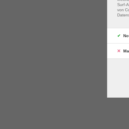
Surf-A
von Co
Daten
No
Ma