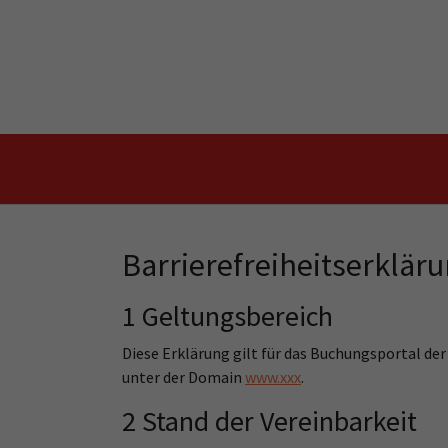
Skip to main content
Skip to page footer
Barrierefreiheitserklär
1 Geltungsbereich
Diese Erklärung gilt für das Buchungsportal de
unter der Domain
www.xxx
.
2 Stand der Vereinbarkeit