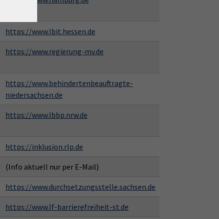
https://www.lbit.hessen.de
https://www.regierung-mv.de
https://www.behindertenbeauftragte-
niedersachsen.de
https://www.lbbp.nrw.de
https://inklusion.rlp.de
(Info aktuell nur per E-Mail)
https://www.durchsetzungsstelle.sachsen.de
https://www.lf-barrierefreiheit-st.de