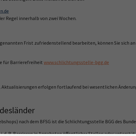
n.de
der Regel innerhalb von zwei Wochen.
 genannten Frist zufriedenstellend bearbeiten, können Sie sich an
 für Barrierefreiheit
www.schlichtungsstelle-bgg.de
5. Aktualisierungen erfolgen fortlaufend bei wesentlichen Änderun
ndesländer
Webshops) nach dem BFSG ist die Schlichtungsstelle BGG des Bundes
i. d. R. Barrieren in Angeboten öffentlicher Stellen oder unterst