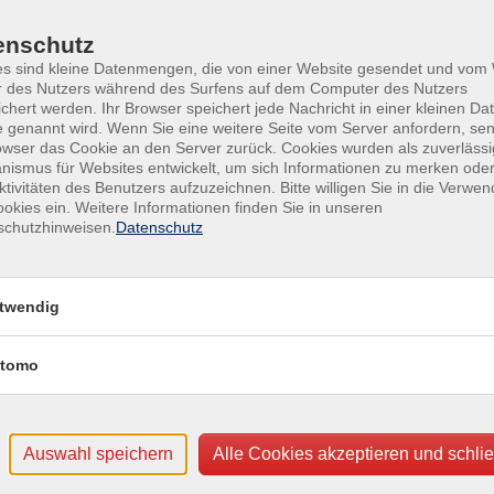
Kontaktdaten können sich ändern. Wir sind bemüht diese aktuell z
enschutz
noch leitet sich daraus ein Rechtsanspruch ab.
es sind kleine Datenmengen, die von einer Website gesendet und vo
r des Nutzers während des Surfens auf dem Computer des Nutzers
E-Mail
chert werden. Ihr Browser speichert jede Nachricht in einer kleinen Dat
 genannt wird. Wenn Sie eine weitere Seite vom Server anfordern, se
info@schlichtungsstelle-bgg.de
owser das Cookie an den Server zurück. Cookies wurden als zuverlässi
ismus für Websites entwickelt, um sich Informationen zu merken oder
iheit –
schlichtung@barrierefreiheit.bwl.de
ktivitäten des Benutzers aufzuzeichnen. Bitte willigen Sie in die Verwe
okies ein. Weitere Informationen finden Sie in unseren
schutzhinweisen.
Datenschutz
BGG
bitv@bayern.de
tale
landesbeauftragte-digitale-
twendig
tzungsstelle
barrierefreiheit@senatskanzlei.berlin.de
tomo
durchsetzung.BIT@msgiv.brandenburg.de
schlichtungsstelle@lbb.bremen.de
agten
Auswahl speichern
Alle Cookies akzeptieren und schli
GG
schlichtungsstelle-