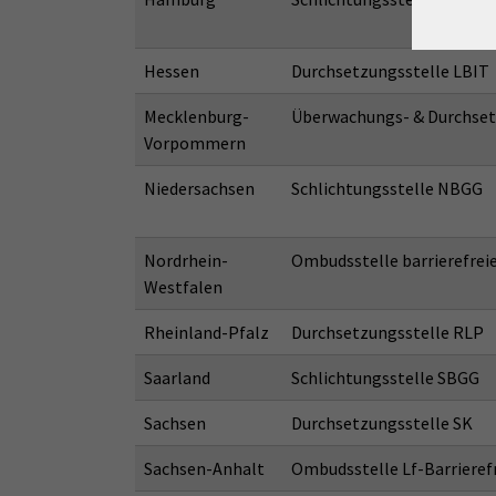
Hessen
Durchsetzungsstelle LBIT
Mecklenburg-
Überwachungs- & Durchset
Vorpommern
Niedersachsen
Schlichtungsstelle NBGG
Nordrhein-
Ombudsstelle barrierefreie
Westfalen
Rheinland-Pfalz
Durchsetzungsstelle RLP
Saarland
Schlichtungsstelle SBGG
Sachsen
Durchsetzungsstelle SK
Sachsen-Anhalt
Ombudsstelle Lf-Barrieref