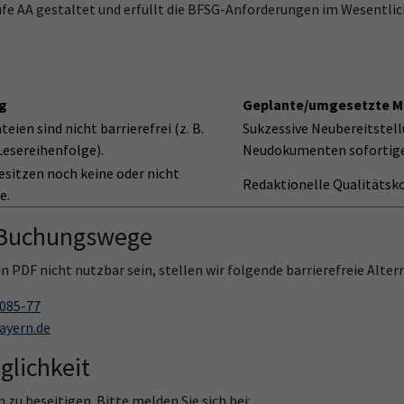
fe AA gestaltet und erfüllt die BFSG-Anforderungen im Wesentlic
g
Geplante/umgesetzte 
eien sind nicht barrierefrei (z. B.
Sukzessive Neubereitstell
Lesereihenfolge).
Neudokumenten sofortig
besitzen noch keine oder nicht
Redaktionelle Qualitätsk
e.
d Buchungswege
 PDF nicht nutzbar sein, stellen wir folgende barrierefreie Altern
9085-77
ayern.de
lichkeit
 zu beseitigen. Bitte melden Sie sich bei: