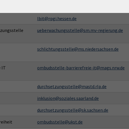
hmbbgg@soziales.hamburg.de
lbit@rpgi.hessen.de
zungsstelle
ueberwachungsstelle@sm.mv-regierung.de
schlichtungsstelle@ms.niedersachsen.de
 IT
ombudsstelle-barrierefreie-it@mags.nrw.de
durchsetzungsstelle@mastd.rlp.de
inklusion@soziales.saarland.de
durchsetzungsstelle@sk.sachsen.de
reiheit
ombudsstelle@ukst.de