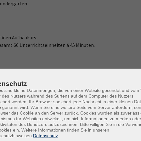
kindergarten
einen Aufbaukurs.
esamt 60 Unterrichtseinheiten á 45 Minuten.
t,
enschutz
es sind kleine Datenmengen, die von einer Website gesendet und vo
r des Nutzers während des Surfens auf dem Computer des Nutzers
chert werden. Ihr Browser speichert jede Nachricht in einer kleinen Dat
 genannt wird. Wenn Sie eine weitere Seite vom Server anfordern, se
owser das Cookie an den Server zurück. Cookies wurden als zuverlässi
ismus für Websites entwickelt, um sich Informationen zu merken oder
ktivitäten des Benutzers aufzuzeichnen. Bitte willigen Sie in die Verwe
okies ein. Weitere Informationen finden Sie in unseren
schutzhinweisen.
Datenschutz