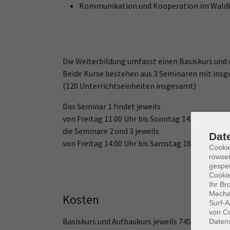
Kommunikation und Kooperation im Wald
Die Weiterbildung umfasst einen Basiskurs und 
Beide Kurse bestehen aus 3 Seminaren mit insg
(120 Unterrichtseinheiten insgesamt)
Das Seminar 1 findet jeweils
von Freitag 11.00 Uhr bis Sonntag 14.00 Uhr stat
die Seminare 2 und 3 jeweils
Dat
von Freitag 14.00 Uhr bis Samstag 18.00 Uhr.
Cooki
rowse
gespei
Cookie
Ihr Br
Mechan
Kosten
Surf-A
von Co
Basiskurs und Aufbaukurs jeweils 745 €.
Daten