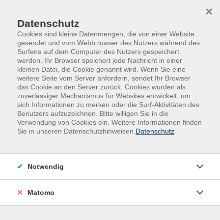
Skip to main content
Skip to page footer
×
Datenschutz
Cookies sind kleine Datenmengen, die von einer Website
gesendet und vom Webb rowser des Nutzers während des
Surfens auf dem Computer des Nutzers gespeichert
werden. Ihr Browser speichert jede Nachricht in einer
kleinen Datei, die Cookie genannt wird. Wenn Sie eine
weitere Seite vom Server anfordern, sendet Ihr Browser
das Cookie an den Server zurück. Cookies wurden als
zuverlässiger Mechanismus für Websites entwickelt, um
sich Informationen zu merken oder die Surf-Aktivitäten des
Benutzers aufzuzeichnen. Bitte willigen Sie in die
Verwendung von Cookies ein. Weitere Informationen finden
Sie in unseren Datenschutzhinweisen.
Datenschutz
Text und Icon
Notwendig
Text und Icon - Links - Default -
Matomo
Default
Lorem ipsum dolor sit amet, consectetur adipiscing