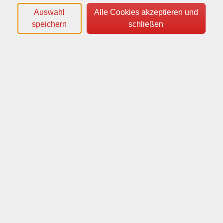
tempor orci.
Auswahl
Alle Cookies akzeptieren und
Nulla quis est nec mauris pellentesque hendrerit.
speichern
schließen
Geordnet
Lorem ipsum dolor sit amet, consectetur adipiscing
elit.
Maecenas quis leo suscipit, volutpat felis eu, aliquet
velit.
Pellentesque nec neque quis urna tristique pretium id
sed justo.
Phasellus consequat ligula in elit semper consectetur.
Quisque porttitor arcu in neque pellentesque
accumsan.
Kontakt
Tourismusakademie Ostbayern