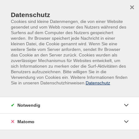
Skip to main content
Skip to page footer
×
Datenschutz
Cookies sind kleine Datenmengen, die von einer Website
gesendet und vom Webb rowser des Nutzers während des
Surfens auf dem Computer des Nutzers gespeichert
werden. Ihr Browser speichert jede Nachricht in einer
kleinen Datei, die Cookie genannt wird. Wenn Sie eine
weitere Seite vom Server anfordern, sendet Ihr Browser
das Cookie an den Server zurück. Cookies wurden als
zuverlässiger Mechanismus für Websites entwickelt, um
sich Informationen zu merken oder die Surf-Aktivitäten des
Benutzers aufzuzeichnen. Bitte willigen Sie in die
Verwendung von Cookies ein. Weitere Informationen finden
Sie in unseren Datenschutzhinweisen.
Datenschutz
Bullet List
Ungeordnet
Notwendig
Quisque pulvinar dolor sed tempor porta.
Ut a erat rhoncus, vulputate ligula ut, tincidunt nisl.
Matomo
Duis id arcu vitae nibh ultricies faucibus.
Morbi sit amet risus pulvinar, lacinia orci suscipit,