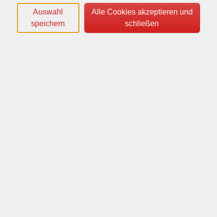
Auswahl
Alle Cookies akzeptieren und
Siehe Beispiele
speichern
schließen
Überschriften
Siehe Beispiele
Bullet List
Siehe Beispiele
Text mit Teaser