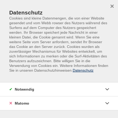
Skip to main content
Skip to page footer
×
Datenschutz
Cookies sind kleine Datenmengen, die von einer Website
gesendet und vom Webb rowser des Nutzers während des
Surfens auf dem Computer des Nutzers gespeichert
werden. Ihr Browser speichert jede Nachricht in einer
kleinen Datei, die Cookie genannt wird. Wenn Sie eine
weitere Seite vom Server anfordern, sendet Ihr Browser
das Cookie an den Server zurück. Cookies wurden als
zuverlässiger Mechanismus für Websites entwickelt, um
sich Informationen zu merken oder die Surf-Aktivitäten des
Benutzers aufzuzeichnen. Bitte willigen Sie in die
Verwendung von Cookies ein. Weitere Informationen finden
Sie in unseren Datenschutzhinweisen.
Datenschutz
Section index (page content marked
for section menus)
Notwendig
Informationen
Zertifizierte Ausbildungen
Matomo
Zertifizierte Ausbildungen
Unsere Angebote im Bereich „Zertifizierte