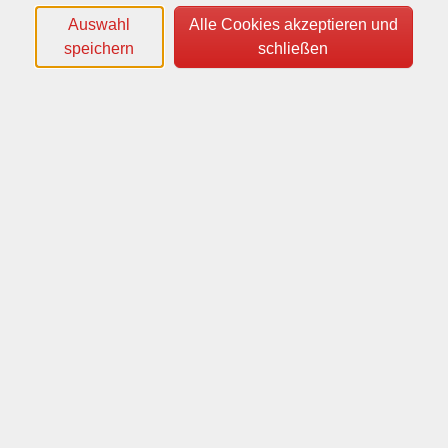
Auswahl
Alle Cookies akzeptieren und
speichern
schließen
Wochentage
Tageszeiten
Orte
Dozenten*innen
Zeitraum
nur buchbare
nur beginnende
Loading...
Kurse (
14
)
Sortierung