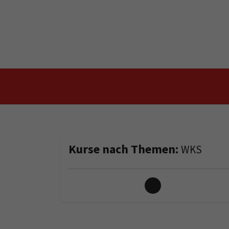
Skip to main content
Skip to page footer
Kurse nach Themen:
WKS
Loading...