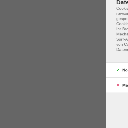
Dat
Cooki
rowse
gespei
Cookie
Ihr Br
Mechan
Surf-A
von Co
Daten
No
Ma