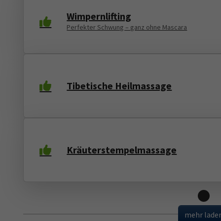
Wimpernlifting
Perfekter Schwung – ganz ohne Mascara
Tibetische Heilmassage
Kräuterstempelmassage
Loading
mehr lade