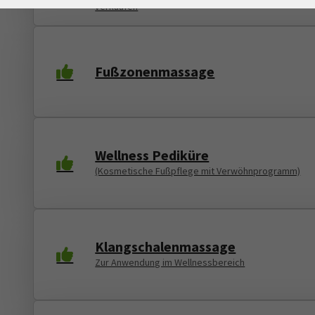
verkaufen
Fußzonenmassage
Wellness Pediküre
(Kosmetische Fußpflege mit Verwöhnprogramm)
Klangschalenmassage
Zur Anwendung im Wellnessbereich