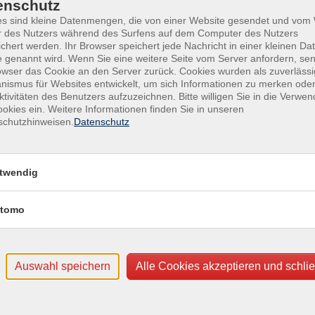
Zeremonie & Kopfmassage
enschutz
es sind kleine Datenmengen, die von einer Website gesendet und vo
r des Nutzers während des Surfens auf dem Computer des Nutzers
chert werden. Ihr Browser speichert jede Nachricht in einer kleinen Dat
 genannt wird. Wenn Sie eine weitere Seite vom Server anfordern, se
owser das Cookie an den Server zurück. Cookies wurden als zuverlässi
Kopfmassage
ismus für Websites entwickelt, um sich Informationen zu merken oder
ktivitäten des Benutzers aufzuzeichnen. Bitte willigen Sie in die Verwe
okies ein. Weitere Informationen finden Sie in unseren
schutzhinweisen.
Datenschutz
twendig
Chakra - Massage
tomo
Manikürekurs - Gepflegte Hände
Auswahl speichern
Alle Cookies akzeptieren und schli
Aktives Verkaufen im Wellnessbere
Sicher, authentisch und kundenorientiert beraten u