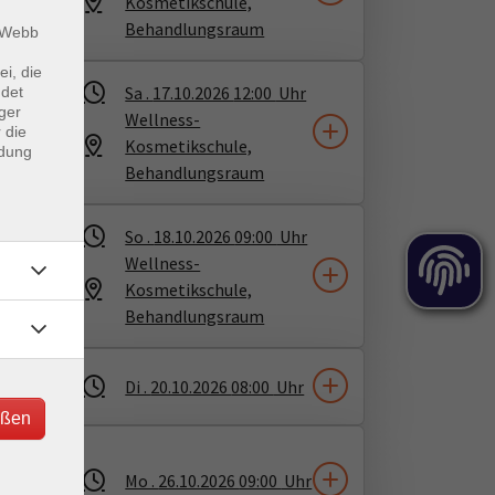
Kosmetikschule,
Behandlungsraum
m Webb
ei, die
Sa .
17.10.2026
12:00
Uhr
ndet
ger
Wellness-
 die
Kosmetikschule,
ndung
Behandlungsraum
So .
18.10.2026
09:00
Uhr
Wellness-
Kosmetikschule,
Behandlungsraum
Di .
20.10.2026
08:00
Uhr
eßen
ich
Mo .
26.10.2026
09:00
Uhr
nd