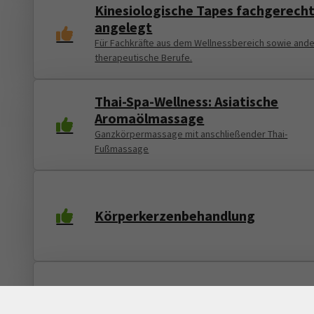
Kinesiologische Tapes fachgerech
angelegt
Für Fachkräfte aus dem Wellnessbereich sowie and
therapeutische Berufe.
Thai-Spa-Wellness: Asiatische
Aromaölmassage
Ganzkörpermassage mit anschließender Thai-
Fußmassage
Körperkerzenbehandlung
Kombi-Kompakt-Kurs: Ohrkerzen-