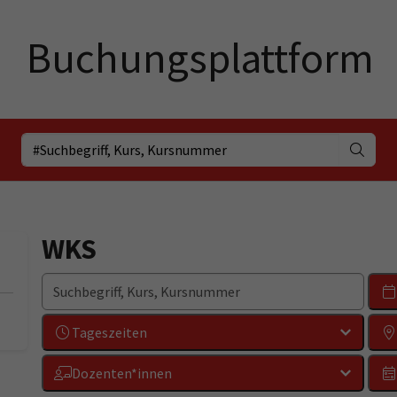
WKS
Tageszeiten
Dozenten*innen