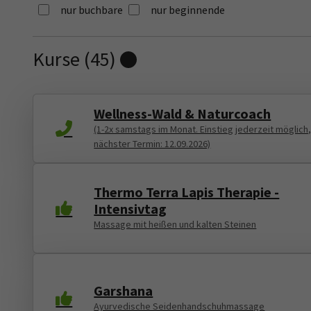
nur buchbare
nur beginnende
Kurse (
45
)
Loading...
Wellness-Wald & Naturcoach
(1-2x samstags im Monat. Einstieg jederzeit möglich
nächster Termin: 12.09.2026)
Thermo Terra Lapis Therapie -
Intensivtag
Massage mit heißen und kalten Steinen
Garshana
Ayurvedische Seidenhandschuhmassage