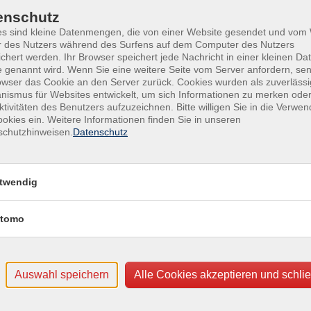
n
enschutz
 (darf ölig werden),
es sind kleine Datenmengen, die von einer Website gesendet und vo
Ver
r des Nutzers während des Surfens auf dem Computer des Nutzers
Wel
chert werden. Ihr Browser speichert jede Nachricht in einer kleinen Dat
lls ölig),
 genannt wird. Wenn Sie eine weitere Seite vom Server anfordern, se
Land
owser das Cookie an den Server zurück. Cookies wurden als zuverlässi
9344
ismus für Websites entwickelt, um sich Informationen zu merken oder
ktivitäten des Benutzers aufzuzeichnen. Bitte willigen Sie in die Verwe
Für
okies ein. Weitere Informationen finden Sie in unseren
schutzhinweisen.
Datenschutz
Katr
rf
twendig
ostb
tomo
Auswahl speichern
Alle Cookies akzeptieren und schli
Ort / Raum
Wellness-Kosmetikschule, Behandlungsraum