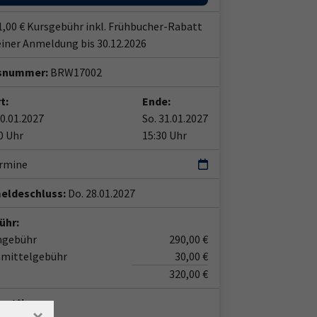
1,00 € Kursgebühr inkl. Frühbucher-Rabatt
einer Anmeldung bis 30.12.2026
snummer:
BRW17002
t:
Ende:
30.01.2027
So. 31.01.2027
0 Uhr
15:30 Uhr
ermine
eldeschluss:
Do. 28.01.2027
ühr:
ngebühr
290,00 €
nmittelgebühr
30,00 €
320,00 €
ent*in: