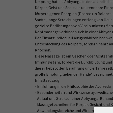
Ursprung hat die Abhyanga in den altindische
Körper, Geist und Seele als untrennbare Einhe
körpereigenen Energien (Doshas) in Balance 
Sanfte, lange Streichungen entlang von Haut
gezielte Berührungen von Vitalpunkten (Mar
Kopfmassage verbinden sich in einer Abhyang
Der Einsatz individuell ausgewählter, hochwer
Entschlackung des Körpers, sondern nährt auc
Knochen.
Diese Massage ist ein Geschenk der Achtsamke
Immunsystem, fördert die Durchblutung und 
dieser liebevollen Berührung und erfahre sel
große Einölung liebender Hände" bezeichnet 
Inhaltsauszug:
- Einführung in die Philosophie des Ayurveda
- Besonderheiten und Wirkweise ayurvedische
- Ablauf und Struktur einer Abhyanga-Behan
- Massagetechniken für Körper, Gesicht und 
- Anwendungsbereiche und Wirkungen der A