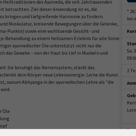
n Heiltraditionen des Ayurveda, die seit Jahrtausenden
it betrachten. Ziel dieser Anwendung ist es, die
* 26
zu bringen und tiefgreifende Harmonie zu fördern.
bei 
 und Muskulatur, kreisende Bewegungen über die Gelenke,
ma-Punkte) sowie eine wohltuende Gesicht- und
Kur
a-Behandlung zu einem heilsamen Erlebnis für alle Sinne.
Star
tiger ayurvedischer Öle unterstützt nicht nur die
Sa. 
h das Gewebe – von der Haut bis tief in Muskeln und
09:0
it: Sie beruhigt das Nervensystem, stärkt das
2 T
schenkt dem Körper neue Lebensenergie. Lerne die Kunst
bst, warum Abhyanga in der ayurvedischen Lehre als "die
Anm
wird.
Geb
Ker
Ler
r Öle
dlung
Kopf
Doz
bhyanga