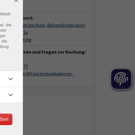
×
Sonja Heigl
m Webb
anstaltungsort:
lness-Kosmetikschule, Behandlungsraum
ei, die
ndet
shuter Str. 1e
ger
4 Bad Kötzting
 die
ndung
 Informationen und Fragen zur Buchung:
in Löffler
09941/9085-77
katrin.loeffler@tourismusakademie-
ayern.de
eßen