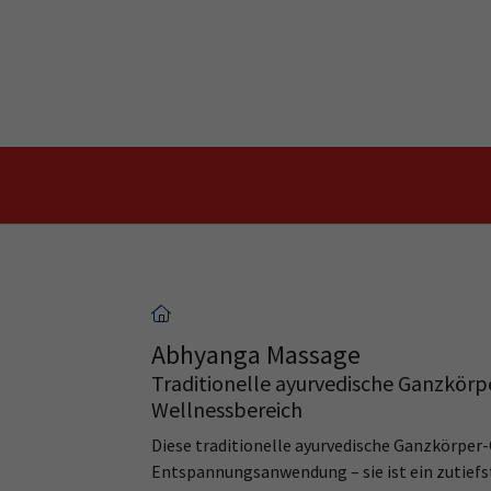
Skip to main content
Skip to page footer
Abhyanga Massage
Traditionelle ayurvedische Ganzkör
Wellnessbereich
Diese traditionelle ayurvedische Ganzkörper-
Entspannungsanwendung – sie ist ein zutiefst