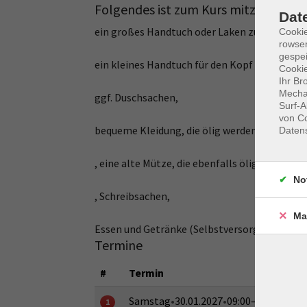
Folgendes ist zum Kurs mitzubringe
Dat
ein großes Handtuch oder Laken zum Zudecken
Cooki
rowse
gespei
ein kleines Handtuch für den Kopf (wird ebenfa
Cookie
Ihr Br
Mechan
ggf. Duschsachen,
Surf-A
von Co
bequeme Kleidung, die ölig werden darf
Daten
, eine alte Mütze, die ebenfalls ölig werden da
No
, Schreibsachen,
Ma
Essen und Getränke (Selbstversorgung)
Termine
#
Termin
Samstag
•
30.01.2027
•
09:00–15:30 Uhr
1