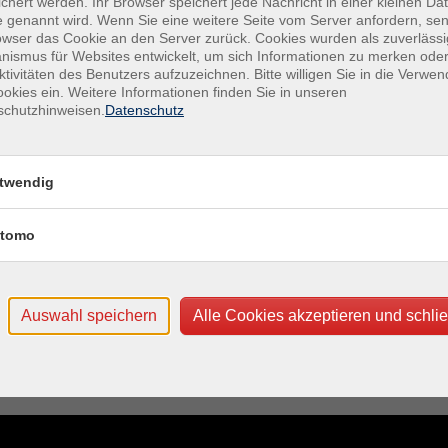
chert werden. Ihr Browser speichert jede Nachricht in einer kleinen Dat
 Landshuter Straße 1 e, 93444 Bad Kötzting
Nata
 genannt wird. Wenn Sie eine weitere Seite vom Server anfordern, se
owser das Cookie an den Server zurück. Cookies wurden als zuverlässi
Mel
ismus für Websites entwickelt, um sich Informationen zu merken oder
angs berücksichtigt.
ktivitäten des Benutzers aufzuzeichnen. Bitte willigen Sie in die Verwe
okies ein. Weitere Informationen finden Sie in unseren
Ver
schutzhinweisen.
Datenschutz
Land
gen zu beantworten und Sie durch den Bewerbungsprozess
934
er 09941/9085-78 oder per E- Mail an info@wellness-
twendig
Für
Katr
tomo
ostb
Auswahl speichern
Alle Cookies akzeptieren und schli