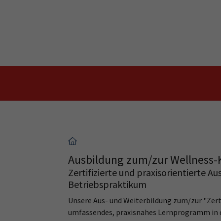
Skip to main content
Skip to page footer
Ausbildung zum/zur Wellness-
Zertifizierte und praxisorientierte A
Betriebspraktikum
Unsere Aus- und Weiterbildung zum/zur "Zert
umfassendes, praxisnahes Lernprogramm in 