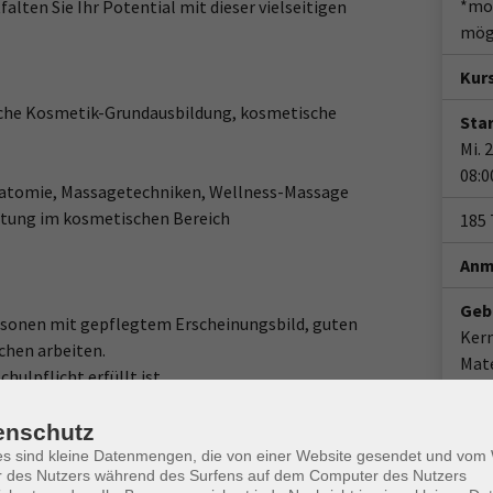
*mon
alten Sie Ihr Potential mit dieser vielseitigen
mögl
Kur
ische Kosmetik-Grundausbildung, kosmetische
Star
Mi. 
08:0
atomie, Massagetechniken, Wellness-Massage
atung im kosmetischen Bereich
185
Anm
Geb
Personen mit gepflegtem Erscheinungsbild, guten
Ker
hen arbeiten.
Mat
hulpflicht erfüllt ist.
ktikum
enschutz
Doz
es sind kleine Datenmengen, die von einer Website gesendet und vo
Kat
r des Nutzers während des Surfens auf dem Computer des Nutzers
a. 13:00/14:00 Uhr