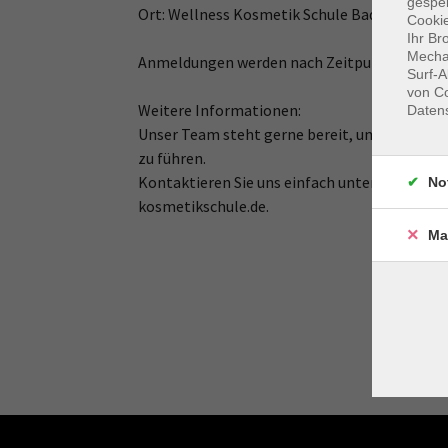
gespei
Ort: Wellness Kosmetik Schule Bad Kötzting,
Cookie
Ihr Br
Mechan
Anmeldungen werden nach Zeitpunkt des Eing
Surf-A
von Co
Weitere Informationen:
Daten
Unser Team steht gerne bereit, um Ihre Fra
zu führen.
Kontaktieren Sie uns einfach unter der Numm
No
kosmetikschule.de.
Ma