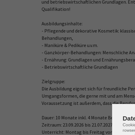
und betriebswirtschaftlichen Grundlagen. Entf
Qualifikation!
Ausbildungsinhalte:
- Pflegende und dekorative Kosmetik: klass
Behandlungen,
- Maniküre & Pediküre u.v.m.
- Ganzkörper-Behandlungen: Menschliche An
- Ernährung: Grundlagen und Ernährungsber
- Betriebswirtschaftliche Grundlagen
Zielgruppe:
Die Ausbildung eignet sich für freundliche 
Umgangsformen, die gerne mit und am Mensc
Voraussetzung ist außerdem, dass die Berufssc
Dauer: 10 Monate inkl. 4 Monate Betriebspra
Dat
Zeitraum: 23.09.2026 bis 21.07.2027
Cooki
rowse
Unterricht: Montag bis Freitag von 08:00 bis c