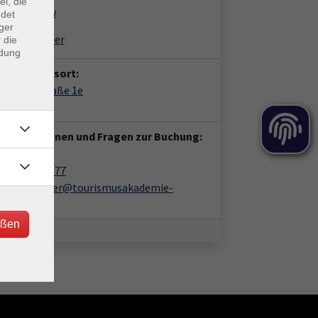
ei, die
lja Surikow
ndet
ger
anie Rauscher
 die
ndung
anstaltungsort:
shuter Straße 1e
44 Kötzting
 Informationen und Fragen zur Buchung:
in Löffler
09941/9085-77
katrin.loeffler@tourismusakademie-
ayern.de
eßen