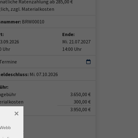
atliche Ratenzahlung ab 285,00 €
ich, zzgl. Materialkosten
snummer:
BRW00010
t:
Ende:
23.09.2026
Mi. 21.07.2027
0 Uhr
14:00 Uhr
 Termine
eldeschluss:
Mi. 07.10.2026
ühr:
ngebühr
3.650,00 €
erialkosten
300,00 €
3.950,00 €
×
ent*in:
m Webb
hrin Reimer