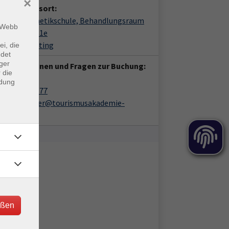
×
anstaltungsort:
lness-Kosmetikschule, Behandlungsraum
m Webb
shuter Str. 1e
4 Bad Kötzting
ei, die
ndet
ger
 Informationen und Fragen zur Buchung:
 die
in Löffler
ndung
09941/9085-77
katrin.loeffler@tourismusakademie-
ayern.de
eßen