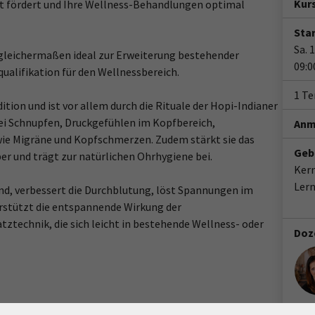
Kur
ht fördert und Ihre Wellness-Behandlungen optimal
Star
Sa. 
 gleichermaßen ideal zur Erweiterung bestehender
09:0
alifikation für den Wellnessbereich.
1 T
tion und ist vor allem durch die Rituale der Hopi-Indianer
ei Schnupfen, Druckgefühlen im Kopfbereich,
Anm
 Migräne und Kopfschmerzen. Zudem stärkt sie das
Geb
r und trägt zur natürlichen Ohrhygiene bei.
Ker
Ler
d, verbessert die Durchblutung, löst Spannungen im
rstützt die entspannende Wirkung der
tztechnik, die sich leicht in bestehende Wellness- oder
Doz