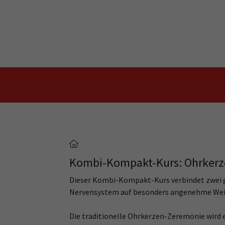
Skip to main content
Skip to page footer
Kombi-Kompakt-Kurs: Ohrker
Dieser Kombi-Kompakt-Kurs verbindet zwei g
Nervensystem auf besonders angenehme Wei
Die traditionelle Ohrkerzen-Zeremonie wird