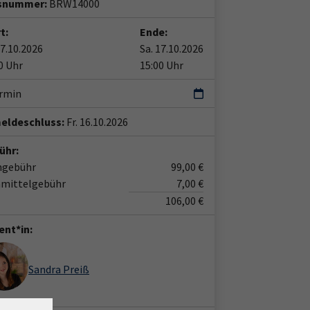
snummer:
BRW14000
t:
Ende:
17.10.2026
Sa. 17.10.2026
0 Uhr
15:00 Uhr
ermin
eldeschluss:
Fr. 16.10.2026
ühr:
ngebühr
99,00 €
nmittelgebühr
7,00 €
106,00 €
ent*in:
Sandra Preiß