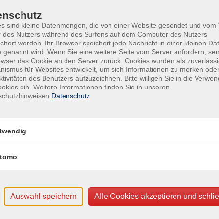
Ver
enschutz
Wel
es sind kleine Datenmengen, die von einer Website gesendet und vo
Land
r des Nutzers während des Surfens auf dem Computer des Nutzers
9344
chert werden. Ihr Browser speichert jede Nachricht in einer kleinen Dat
 genannt wird. Wenn Sie eine weitere Seite vom Server anfordern, se
owser das Cookie an den Server zurück. Cookies wurden als zuverlässi
Für
ismus für Websites entwickelt, um sich Informationen zu merken oder
Katr
ktivitäten des Benutzers aufzuzeichnen. Bitte willigen Sie in die Verwe
okies ein. Weitere Informationen finden Sie in unseren
schutzhinweisen.
Datenschutz
ostb
ung
twendig
tomo
Auswahl speichern
Alle Cookies akzeptieren und schli