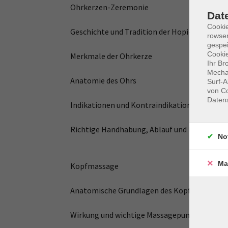
Ohrkerzen-Zeremonie
Dat
Cooki
Geschichte und Tradition der Hopi-Indianer
rowse
gespei
Cookie
Merkmale der Ohrkerze
Ihr Br
Mechan
Anatomie des Ohrs
Surf-A
von Co
Daten
Indikationen und Kontraindikationen
Richtige Handhabung, Ablauf und Durchführ
No
Ma
Kopfmassage
Anatomische Grundlagen des Kopfes
Wirkung und wichtige Massagepunkte