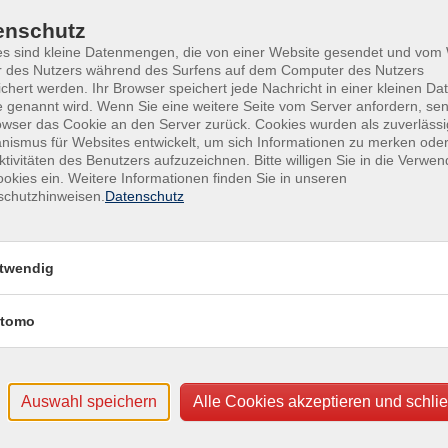
Doz
enschutz
es sind kleine Datenmengen, die von einer Website gesendet und vo
r des Nutzers während des Surfens auf dem Computer des Nutzers
chert werden. Ihr Browser speichert jede Nachricht in einer kleinen Dat
 genannt wird. Wenn Sie eine weitere Seite vom Server anfordern, se
owser das Cookie an den Server zurück. Cookies wurden als zuverlässi
Ver
ismus für Websites entwickelt, um sich Informationen zu merken oder
Wel
ktivitäten des Benutzers aufzuzeichnen. Bitte willigen Sie in die Verwe
okies ein. Weitere Informationen finden Sie in unseren
Land
schutzhinweisen.
Datenschutz
9344
Für
ung
twendig
Katr
tomo
ostb
Auswahl speichern
Alle Cookies akzeptieren und schli