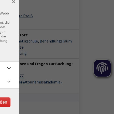
×
ent*in:
m Webb
Sandra Preiß
ei, die
ndet
ger
anstaltungsort:
 die
lness-Kosmetikschule, Behandlungsraum
ndung
shuter Str. 1e
4 Bad Kötzting
 Informationen und Fragen zur Buchung:
in Löffler
09941/9085-77
katrin.loeffler@tourismusakademie-
ayern.de
eßen