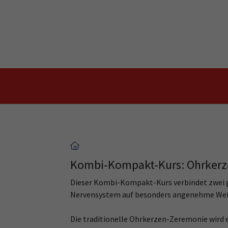
Skip to main content
Skip to page footer
Kombi-Kompakt-Kurs: Ohrker
Dieser Kombi-Kompakt-Kurs verbindet zwei g
Nervensystem auf besonders angenehme Wei
Die traditionelle Ohrkerzen-Zeremonie wird