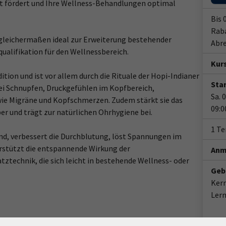
ht fördert und Ihre Wellness-Behandlungen optimal
Bis 
Raba
 gleichermaßen ideal zur Erweiterung bestehender
Abre
alifikation für den Wellnessbereich.
Kur
tion und ist vor allem durch die Rituale der Hopi-Indianer
Star
ei Schnupfen, Druckgefühlen im Kopfbereich,
Sa. 
 Migräne und Kopfschmerzen. Zudem stärkt sie das
09:0
r und trägt zur natürlichen Ohrhygiene bei.
1 T
d, verbessert die Durchblutung, löst Spannungen im
rstützt die entspannende Wirkung der
Anm
tztechnik, die sich leicht in bestehende Wellness- oder
Geb
Ker
Ler