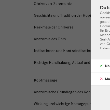
Ohrkerzen-Zeremonie
Dat
Cooki
Geschichte und Tradition der Hopi-Indianer
rowse
gespei
Cookie
Merkmale der Ohrkerze
Ihr Br
Mechan
Anatomie des Ohrs
Surf-A
von Co
Daten
Indikationen und Kontraindikationen
Richtige Handhabung, Ablauf und Durchführ
No
Ma
Kopfmassage
Anatomische Grundlagen des Kopfes
Wirkung und wichtige Massagepunkte