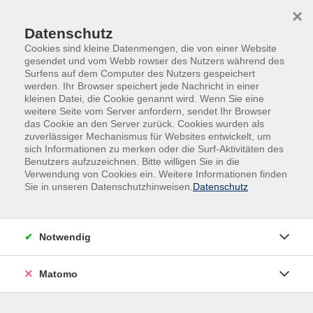
Skip to main content
Skip to page footer
×
Datenschutz
Cookies sind kleine Datenmengen, die von einer Website
gesendet und vom Webb rowser des Nutzers während des
Surfens auf dem Computer des Nutzers gespeichert
werden. Ihr Browser speichert jede Nachricht in einer
kleinen Datei, die Cookie genannt wird. Wenn Sie eine
weitere Seite vom Server anfordern, sendet Ihr Browser
das Cookie an den Server zurück. Cookies wurden als
zuverlässiger Mechanismus für Websites entwickelt, um
sich Informationen zu merken oder die Surf-Aktivitäten des
Benutzers aufzuzeichnen. Bitte willigen Sie in die
Verwendung von Cookies ein. Weitere Informationen finden
Sie in unseren Datenschutzhinweisen.
Datenschutz
Notwendig
Online-Seminar: Professionelle
Gesprächsführung
Matomo
Gespräche Vorbereiten und Einwände richtig
behandeln