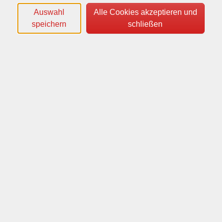
Kompetenz
Auswahl
Alle Cookies akzeptieren und
Wer Gesprächspartner/innen wirklich versteht und
speichern
schließen
selbst verstanden wird, erreicht Ziele, gerade in der
Tourismusbranche schneller. Dabei helfen
Kommunikationsregeln und psychologisches Wissen
über Gesprächsführung.
Dieses Online-Seminar zielt darauf ab, den
Teilnehmer/innen die grundlegenden Fähigkeiten und
Techniken der effektiven Gesprächsführung zu
vermitteln.
Trainieren Sie in diesem Online-Gruppencoaching,
praxiserprobte Gesprächstechniken, um im Umgang
mit Ihrem Gegenüber noch überzeugender zu
kommunizieren!
Inhaltsauszug:
Kommunikationsmodelle – bewusstes Verstehen von