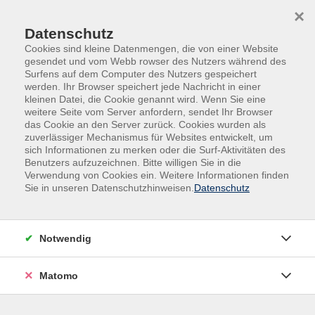
Skip to main content
Skip to page footer
×
Datenschutz
Cookies sind kleine Datenmengen, die von einer Website
gesendet und vom Webb rowser des Nutzers während des
Surfens auf dem Computer des Nutzers gespeichert
werden. Ihr Browser speichert jede Nachricht in einer
kleinen Datei, die Cookie genannt wird. Wenn Sie eine
weitere Seite vom Server anfordern, sendet Ihr Browser
das Cookie an den Server zurück. Cookies wurden als
zuverlässiger Mechanismus für Websites entwickelt, um
sich Informationen zu merken oder die Surf-Aktivitäten des
Benutzers aufzuzeichnen. Bitte willigen Sie in die
Verwendung von Cookies ein. Weitere Informationen finden
Sie in unseren Datenschutzhinweisen.
Datenschutz
Notwendig
Online-Seminar: Mitarbeiterbindung und
Motivation gezielt steigern
Matomo
Erfolgsstrategien für eine langfristige
Zusammenarbeit