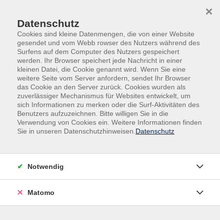
Skip to main content
Skip to page footer
×
Datenschutz
Cookies sind kleine Datenmengen, die von einer Website
gesendet und vom Webb rowser des Nutzers während des
Surfens auf dem Computer des Nutzers gespeichert
werden. Ihr Browser speichert jede Nachricht in einer
kleinen Datei, die Cookie genannt wird. Wenn Sie eine
weitere Seite vom Server anfordern, sendet Ihr Browser
das Cookie an den Server zurück. Cookies wurden als
zuverlässiger Mechanismus für Websites entwickelt, um
sich Informationen zu merken oder die Surf-Aktivitäten des
Benutzers aufzuzeichnen. Bitte willigen Sie in die
Verwendung von Cookies ein. Weitere Informationen finden
Sie in unseren Datenschutzhinweisen.
Datenschutz
Notwendig
Online-Seminar: Professionelle
Kommunikation mit dem Gast
Matomo
Souverän vom Empfang bis zur
Verabschiedung