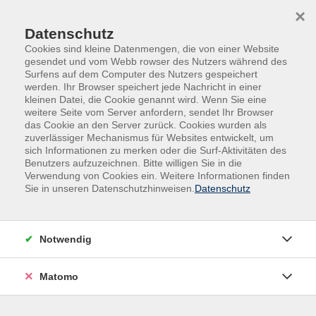
Skip to main content
Skip to page footer
×
Datenschutz
Cookies sind kleine Datenmengen, die von einer Website
gesendet und vom Webb rowser des Nutzers während des
Surfens auf dem Computer des Nutzers gespeichert
werden. Ihr Browser speichert jede Nachricht in einer
kleinen Datei, die Cookie genannt wird. Wenn Sie eine
weitere Seite vom Server anfordern, sendet Ihr Browser
das Cookie an den Server zurück. Cookies wurden als
zuverlässiger Mechanismus für Websites entwickelt, um
sich Informationen zu merken oder die Surf-Aktivitäten des
Benutzers aufzuzeichnen. Bitte willigen Sie in die
Verwendung von Cookies ein. Weitere Informationen finden
Sie in unseren Datenschutzhinweisen.
Datenschutz
Notwendig
Online-Seminar: Tagungen & Seminare
erfolgreich verkaufen und organisieren
Matomo
Mit perfekter Planung und Organisation zum
Erfolg! Werden Sie zum Tagungsprofi! Wir
zeigen Ihnen wie`s geht!