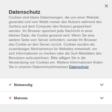
Skip to main content
Skip to page footer
×
Datenschutz
Cookies sind kleine Datenmengen, die von einer Website
gesendet und vom Webb rowser des Nutzers während des
Surfens auf dem Computer des Nutzers gespeichert
werden. Ihr Browser speichert jede Nachricht in einer
kleinen Datei, die Cookie genannt wird. Wenn Sie eine
weitere Seite vom Server anfordern, sendet Ihr Browser
das Cookie an den Server zurück. Cookies wurden als
zuverlässiger Mechanismus für Websites entwickelt, um
sich Informationen zu merken oder die Surf-Aktivitäten des
Benutzers aufzuzeichnen. Bitte willigen Sie in die
Verwendung von Cookies ein. Weitere Informationen finden
Sie in unseren Datenschutzhinweisen.
Datenschutz
TAO-Seminare
Online-Seminare
Notwendig
Online-Seminar: Kennzahlen und deren
Einflussfaktoren in der Hotellerie und
Matomo
Gastronomie
Das Seminar bietet einen Überblick über die