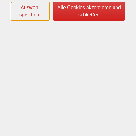
Auswahl
Alle Cookies akzeptieren und
speichern
schließen
Wochentage
Tageszeiten
Orte
Dozenten*innen
Zeitraum
nur buchbare
nur beginnende
Loading...
Kurse (
18
)
Sortierung